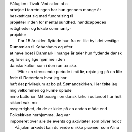
Påfuglen i Tivoli. Ved siden af sit
arbejde i forretningen har hun gennem mange år 
beskæftiget sig med fundraising til
projekter inden for mental sundhed, handicappedes 
rettigheder og lokale community-
projekter. 
       For 15 år siden flyttede hun fra en lille by i det vestlige 
Rumænien til København og efter
at have boet i Danmark i mange år taler hun flydende dansk 
og føler sig lige hjemme i den
danske kultur, som i den rumænske.
      ”Efter en stressende periode i mit liv, rejste jeg på en lille 
ferie til Rotterdam hvor jeg har
haft det privilegium at bo på Sømandskirken. Her følte jeg 
mig velkommen og kunne oplade
mine batterier. Mit besøg i en dansk kirke i udlandet har helt 
sikkert vakt min
nysgerrighed, da de er kirke på en anden måde end 
Folkekirken herhjemme. Jeg var
imponeret over alle de events og aktiviteter som bliver holdt"
    På julemarkedet kan du vinde unikke præmier som Alina 