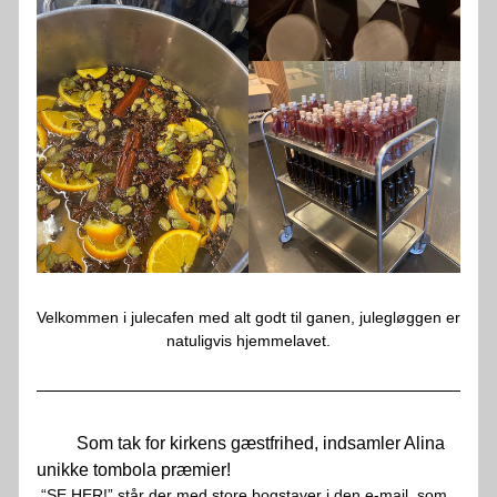
Velkommen i julecafen med alt godt til ganen, julegløggen er 
natuligvis hjemmelavet.
         Som tak for kirkens gæstfrihed, indsamler Alina 
unikke tombola præmier!
 “SE HER!” står der med store bogstaver i den e-mail, som 