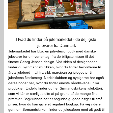
Hvad du finder på julemarkedet - de dejligste 
julevarer fra Danmark
Julemarkedet har bl.a. en jule-designbutik med danske 
julevarer for enhver smag; fra de billigste nisser til det 
fineste Georg Jensen design. Ved siden af designboden 
finder du købmandsbutikken, hvor du finder favoritterne til 
årets julebord -  alt fra sild, marcipan og julegodter til 
juleaftens flæskesteg. Nørkleklubben og sypigerne har også 
deres boder her, hvor du finder eneste håndlavede unika 
produkter. Endelig finder du her Sømandskirkens julelotteri, 
som vi i år er særligt stolte af på grund af de mange fine 
præmier. Bogklubben har et bogudsalg, gode bøger til små 
priser, hvor du kan gøre et regulært bogkup. På vej videre 
gennem Sømandskirken finder du julecafeen med alt godt til 