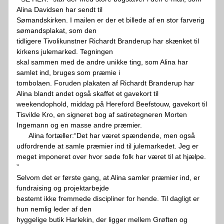
Alina Davidsen har sendt til
Sømandskirken. I mailen er der et billede af en stor farverig 
sømandsplakat, som den
tidligere Tivolikunstner Richardt Branderup har skænket til 
kirkens julemarked. Tegningen
skal sammen med de andre unikke ting, som Alina har 
samlet ind, bruges som præmie i
tombolaen. Foruden plakaten af Richardt Branderup har 
Alina blandt andet også skaffet et gavekort til 
weekendophold, middag på Hereford Beefstouw, gavekort til 
Tisvilde Kro, en signeret bog af satiretegneren Morten 
Ingemann og en masse andre præmier.  
      Alina fortæller:“Det har været spændende, men også 
udfordrende at samle præmier ind til julemarkedet. Jeg er 
meget imponeret over hvor søde folk har været til at hjælpe. 
”
Selvom det er første gang, at Alina samler præmier ind, er 
fundraising og projektarbejde
bestemt ikke fremmede discipliner for hende. Til dagligt er 
hun nemlig leder af den
hyggelige butik Harlekin, der ligger mellem Grøften og 