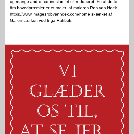
og mange andre har indslamlet eller doneret. En af dette 
års hovedpræmier er et maleri af maleren Rob van Hoek 
https://www.imagesrobvanhoek.com/home skænket af 
Galleri Lærken ved Inga Rahbek.  