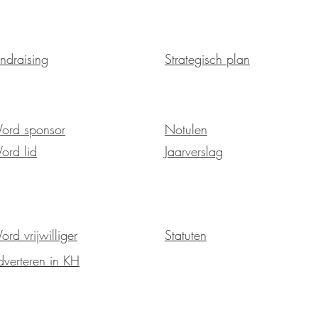
ndraising
Strategisch plan
ord sponsor
Notulen
ord lid
Jaarverslag
rd vrijwilliger
Statuten
verteren in KH