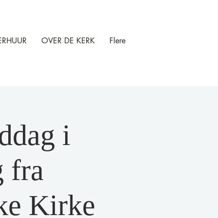
ERHUUR
OVER DE KERK
Flere
ddag i
 fra
ke Kirke