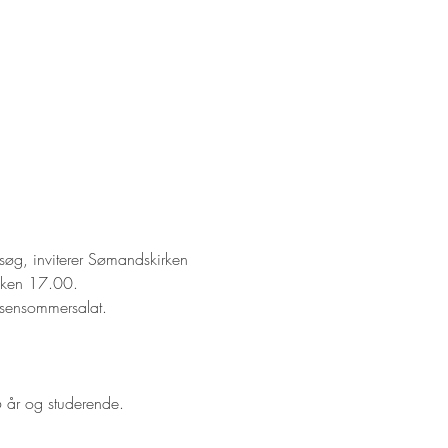
søg, inviterer Sømandskirken 
okken 17.00.
 sensommersalat.
6 år og studerende.