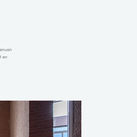
Menuen
t en