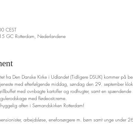
00 CEST
015 GC Rotterdam, Nederlandene
ment
iatet fra Den Danske Kirke i Udlandet (Tidligere DSUK) kommer på be
dstjeneste med efterfølgende middag, søndag den 29. september kl
rillbuffet med ovnbagte kartofler og rodfrugter, samt en spændende
ets gulerodskage med flødeostcreme.
 en hyggelig aften i Sømandskirken Rotterdam!
r pensionister, arbejdsløse, eneforsørgere m. børn samt unge under 2