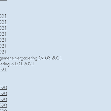
2021
2021
2021
2021
2021
2021
2021
lgemene vergadering 07-03-2021
dering 31-01-2021
2021
2020
2020
2020
2020