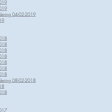
2019
2019
adering 04-02-2019
19
2018
2018
2018
2018
2018
2018
2018
adering 08-02-2018
18
2018
2017