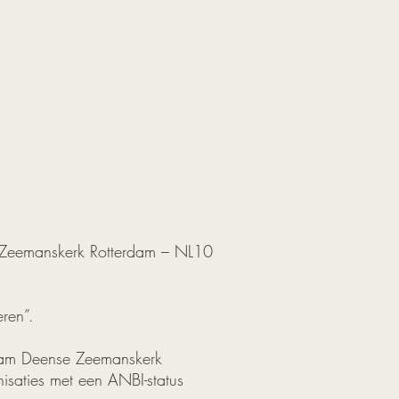
e Zeemanskerk Rotterdam – NL10
ren”.
naam Deense Zeemanskerk
nisaties met een ANBI-status