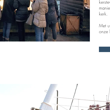
kerst
manie
kerk.
Met u
onze k