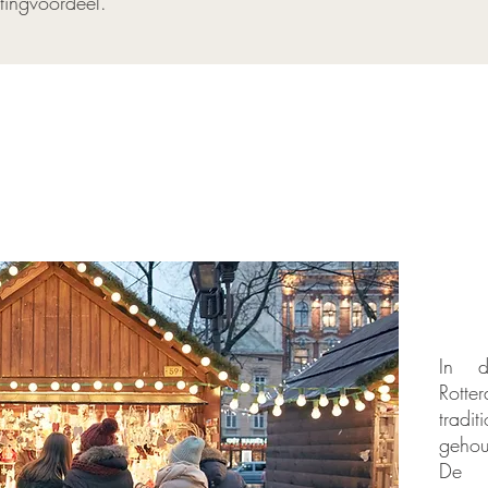
tingvoordeel.
In d
Rott
trad
gehou
De k