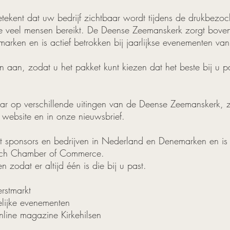
ekent dat uw bedrijf zichtbaar wordt tijdens de drukbezoc
die veel mensen bereikt. De Deense Zeemanskerk zorgt bove
arken en is actief betrokken bij jaarlijkse evenementen v
 aan, zodat u het pakket kunt kiezen dat het beste bij u p
baar op verschillende uitingen van de Deense Zeemanskerk, 
 website en in onze nieuwsbrief.
sponsors en bedrijven in Nederland en Denemarken en is act
tch Chamber of Commerce.
 zodat er altijd één is die bij u past.
erstmarkt
elijke evenementen
online magazine Kirkehilsen