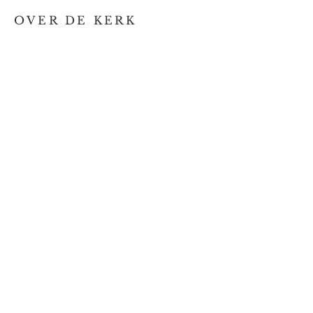
OVER DE KERK
Kerkgeschiedenis
Kerkelijk
Verzending
Onze service
Neem contact met ons op
EVENEMENTEN
Kalender
Activiteiten
Registratie voor het vrijdagcafé