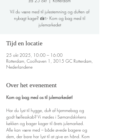
za 25 okt
  |  
Rotterdam
Vil du være med til julestemning og duften af
nybagt kage? 🍰✨ Kom og bag med til
julemarkedet
Tijd en locatie
25 okt 2025, 10:00 – 16:00
Rotterdam, Coolhaven 1, 3015 GC Rotterdam,
Nederlandene
Over het evenement
Kom og bag med os til julemarkedet!
Har du lyst til hygge, duft af hjemmebag og 
godt fællesskab? Vi mødes i Sømandskirkens 
køkken og bager kager til årets julemarked. 
Alle kan være med – både øvede bagere og 
dem, der bare har lyst til at give en hånd. Kom 