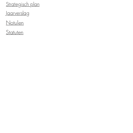
Strategisch plan
Jaarverslag
Notulen
Statuten
OVER DE KERK
Kerkgeschiedenis
Kerkelijk
Verzending
Onze service
Neem contact met ons op
EVENEMENTEN