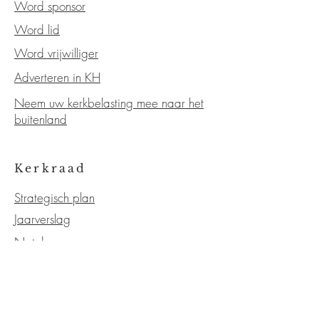
Word sponsor
Word lid
Word vrijwilliger
Adverteren in KH
Neem uw kerkbelasting mee naar het
buitenland
Kerkraad
Strategisch plan
Jaarverslag
Notulen
Statuten
OVER DE KERK