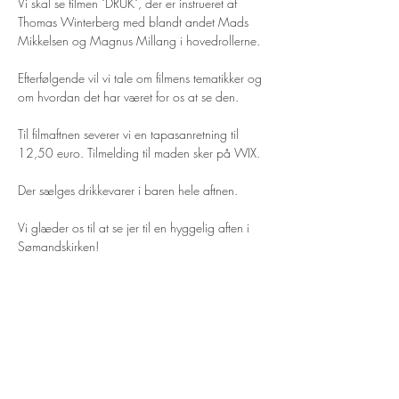
Vi skal se filmen "DRUK", der er instrueret af 
Thomas Winterberg med blandt andet Mads 
Mikkelsen og Magnus Millang i hovedrollerne. 
Efterfølgende vil vi tale om filmens tematikker og 
om hvordan det har været for os at se den. 
Til filmaftnen severer vi en tapasanretning til 
12,50 euro. Tilmelding til maden sker på WIX.
Der sælges drikkevarer i baren hele aftnen. 
Vi glæder os til at se jer til en hyggelig aften i 
Sømandskirken! 