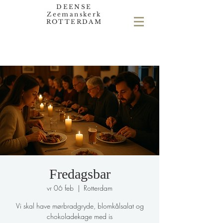
DEENSE
Zeemanskerk
ROTTERDAM
Fredagsbar
vr 06 feb
  |  
Rotterdam
Vi skal have mørbradgryde, blomkålsalat og
chokoladekage med is