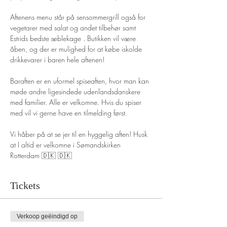
Aftenens menu står på sensommergrill også for 
vegetarer med salat og andet tilbehør samt 
Estrids bedste æblekage . Butikken vil være 
åben, og der er mulighed for at købe iskolde 
drikkevarer i baren hele aftenen!
Baraften er en uformel spiseaften, hvor man kan 
møde andre ligesindede udenlandsdanskere 
med familier. Alle er velkomne. Hvis du spiser 
med vil vi gerne have en tilmelding først. 
Vi håber på at se jer til en hyggelig aften! Husk 
at I altid er velkomne i Sømandskirken 
Rotterdam 🇩🇰 🇩🇰
Tickets
Verkoop geëindigd op