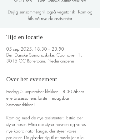
vr 05 sep
  |  
Den Danske Sømandskirke
Dejlig sensommergrill også vegetarisk - Kom og
hils på nye de assistenter
Tijd en locatie
05 sep 2025, 18:30 – 23:50
Den Danske Sømandskirke, Coolhaven 1,
3015 GC Rotterdam, Nederlandene
Over het evenement
Fredag 5. september klokken 18.30 åbner 
efterårssæsonens første  fredagsbar i 
Sømandskirken! 
Kom og mød de nye assistenter:  Estrid der 
styrer huset, Mira der styrer havnen og vores 
nye koordinator Lauge, der styrer vores 
projekter. De glæder sig til at møde jer alle. 