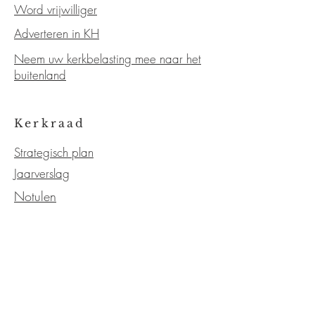
Word vrijwilliger
Adverteren in KH
Neem uw kerkbelasting mee naar het
buitenland
Kerkraad
Strategisch plan
Jaarverslag
Notulen
Statuten
OVER DE KERK
Kerkgeschiedenis
Kerkelijk