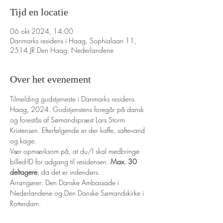
Tijd en locatie
06 okt 2024, 14:00
Danmarks residens i Haag, Sophialaan 11,
2514 JR Den Haag, Nederlandene
Over het evenement
Tilmelding gudstjeneste i Danmarks residens 
Haag, 2024. Gudstjenstens foregår på dansk 
og forestås af Sømandspræst Lars Storm 
Kristensen. Efterfølgende er der kaffe, saftevand 
og kage.
Vær opmærksom på, at du/I skal medbringe 
billed-ID for adgang til residensen. 
Max. 30 
deltagere
, da det er indendørs.
Arrangører: Den Danske Ambassade i 
Nederlandene og Den Danske Sømandskirke i 
Rotterdam.