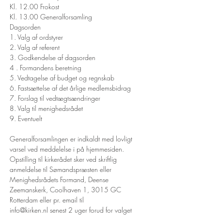
Kl. 12.00 Frokost

Kl. 13.00 Generalforsamling
Dagsorden

1. Valg af ordstyrer

2. Valg af referent

3. Godkendelse af dagsorden

4 . Formandens beretning

5. Vedtagelse af budget og regnskab

6. Fastsættelse af det årlige medlemsbidrag

7. Forslag til vedtægtsændringer

8. Valg til menighedsrådet

9. Eventuelt
Generalforsamlingen er indkaldt med lovligt 
varsel ved meddelelse i på hjemmesiden.
Opstilling til kirkerådet sker ved skriftlig 
anmeldelse til Sømandspræsten eller 
Menighedsrådets Formand, Deense 
Zeemanskerk, Coolhaven 1, 3015 GC 
Rotterdam eller pr. email til

info@kirken.nl senest 2 uger forud for valget 