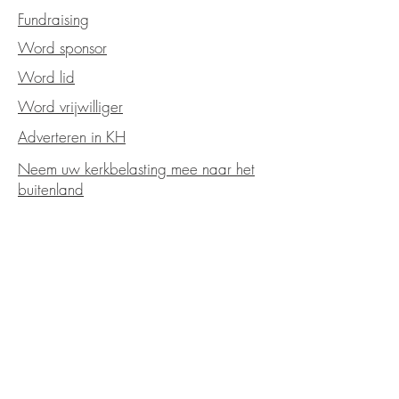
Fundraising
Word sponsor
Word lid
Word vrijwilliger
Adverteren in KH
Neem uw kerkbelasting mee naar het
buitenland
Kerkraad
Strategisch plan
Jaarverslag
Notulen
Statuten