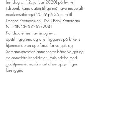
(søndag d. 12. januar 2020) på hvilket 
tidspunkt kandidaten tillige må have indbetalt 
medlemsbidraget 2019 på 35 euro til
Deense Zeemanskerk, ING Bank Rotterdam 
NL10INGB0000652941
Kandidaternes navne og evt. 
opstillingsgrundlag offentliggøres på kirkens 
hjemmeside en uge forud for valget, og 
Sømandspræsten annoncerer både valget og 
de anmeldte kandidater i forbindelse med 
gudstjenesterne, så snart disse oplysninger 
foreligger.