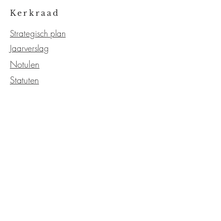
Kerkraad
Strategisch plan
Jaarverslag
Notulen
Statuten
OVER DE KERK
Kerkgeschiedenis
Kerkelijk
Verzending
Onze service
Neem contact met ons op