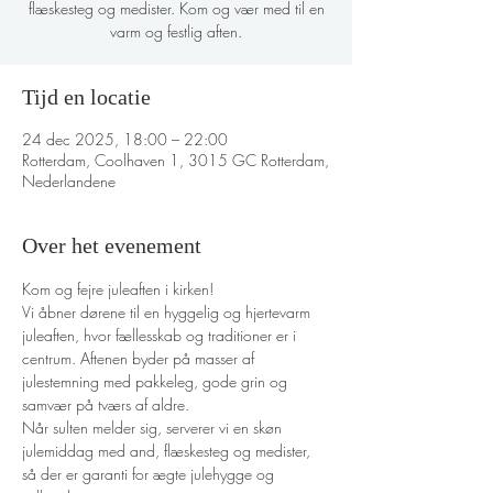
flæskesteg og medister. Kom og vær med til en
varm og festlig aften.
Tijd en locatie
24 dec 2025, 18:00 – 22:00
Rotterdam, Coolhaven 1, 3015 GC Rotterdam,
Nederlandene
Over het evenement
Kom og fejre juleaften i kirken!
Vi åbner dørene til en hyggelig og hjertevarm 
juleaften, hvor fællesskab og traditioner er i 
centrum. Aftenen byder på masser af 
julestemning med pakkeleg, gode grin og 
samvær på tværs af aldre.
Når sulten melder sig, serverer vi en skøn 
julemiddag med and, flæskesteg og medister, 
så der er garanti for ægte julehygge og 