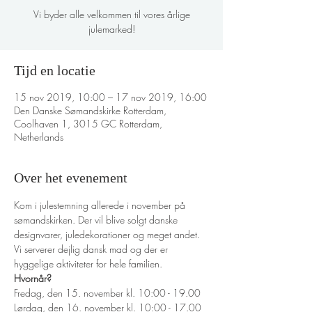
Vi byder alle velkommen til vores årlige
julemarked!
Tijd en locatie
15 nov 2019, 10:00 – 17 nov 2019, 16:00
Den Danske Sømandskirke Rotterdam,
Coolhaven 1, 3015 GC Rotterdam,
Netherlands
Over het evenement
Kom i julestemning allerede i november på 
sømandskirken. Der vil blive solgt danske 
designvarer, juledekorationer og meget andet. 
Vi serverer dejlig dansk mad og der er 
hyggelige aktiviteter for hele familien. 
Hvornår?
Fredag, den 15. november kl. 10:00 - 19.00
Lørdag, den 16. november kl. 10:00 - 17.00