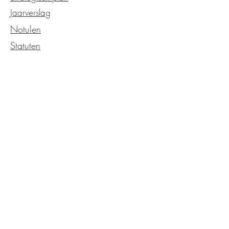
Jaarverslag
Notulen
Statuten
OVER DE KERK
Kerkgeschiedenis
Kerkelijk
Verzending
Onze service
Neem contact met ons op
EVENEMENTEN
Kalender