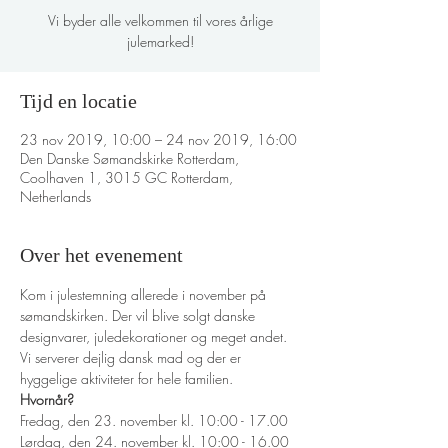
Vi byder alle velkommen til vores årlige
julemarked!
Tijd en locatie
23 nov 2019, 10:00 – 24 nov 2019, 16:00
Den Danske Sømandskirke Rotterdam,
Coolhaven 1, 3015 GC Rotterdam,
Netherlands
Over het evenement
Kom i julestemning allerede i november på 
sømandskirken. Der vil blive solgt danske 
designvarer, juledekorationer og meget andet. 
Vi serverer dejlig dansk mad og der er 
hyggelige aktiviteter for hele familien. 
Hvornår?
Fredag, den 23. november kl. 10:00 - 17.00
Lørdag, den 24. november kl. 10:00 - 16.00