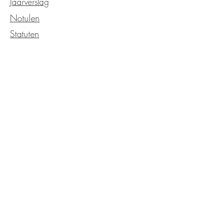
Jaarverslag
Notulen
Statuten
OVER DE KERK
Kerkgeschiedenis
Kerkelijk
Verzending
Onze service
Neem contact met ons op
EVENEMENTEN
Kalender