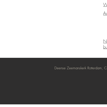
Wo
Ad
N
bu
Deense Zeemanskerk Rotterdam,