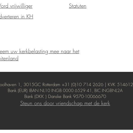
rd vrijwilliger
Statuten
verteren in KH
eem uw kerkbelasting mee naar het
itenland
 Coolhaven 1, 3015GC Rotterdam +31 (0)10 714 2626 | KVK 5146
Bank (EUR)
IBAN NL10 INGB 0000 6529 41, BIC INGBNL2A
Bank (DKK
) Danske Bank 9570-10066670
Steun ons door vriendschap met de kerk