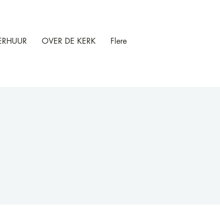
ERHUUR
OVER DE KERK
Flere