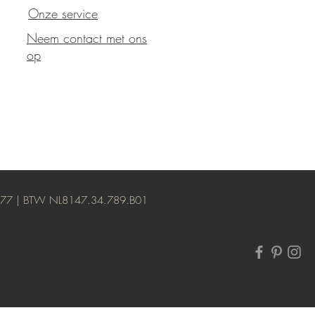
Onze service
Neem contact met ons
op
1277 | BTW NL8147.34.789.B01