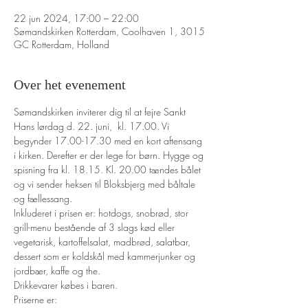
22 jun 2024, 17:00 – 22:00
Sømandskirken Rotterdam, Coolhaven 1, 3015
GC Rotterdam, Holland
Over het evenement
Sømandskirken inviterer dig til at fejre Sankt 
Hans lørdag d. 22. juni,  kl. 17.00. Vi 
begynder 17.00-17.30 med en kort aftensang 
i kirken. Derefter er der lege for børn. Hygge og 
spisning fra kl. 18.15. Kl. 20.00 tændes bålet 
og vi sender heksen til Bloksbjerg med båltale 
og fællessang.
Inkluderet i prisen er: hotdogs, snobrød, stor 
grill-menu bestående af 3 slags kød eller 
vegetarisk, kartoffelsalat, madbrød, salatbar, 
dessert som er koldskål med kammerjunker og 
jordbær, kaffe og the. 
Drikkevarer købes i baren.
Priserne er: