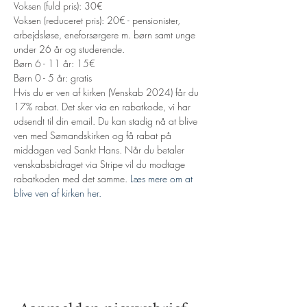
Voksen (fuld pris): 30€
Voksen (reduceret pris): 20€ - pensionister, 
arbejdsløse, eneforsørgere m. børn samt unge 
under 26 år og studerende.
Børn 6 - 11 år: 15€
Børn 0 - 5 år: gratis
Hvis du er ven af kirken (Venskab 2024) får du 
17% rabat. Det sker via en rabatkode, vi har 
udsendt til din email. Du kan stadig nå at blive 
ven med Sømandskirken og få rabat på 
middagen ved Sankt Hans. Når du betaler 
venskabsbidraget via Stripe vil du modtage 
rabatkoden med det samme. 
Læs mere om at 
blive ven af kirken her.