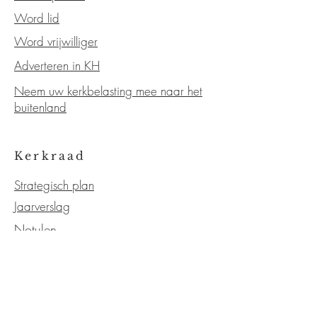
Word lid
Word vrijwilliger
Adverteren in KH
Neem uw kerkbelasting mee naar het
buitenland
Kerkraad
Strategisch plan
Jaarverslag
Notulen
Statuten
OVER DE KERK