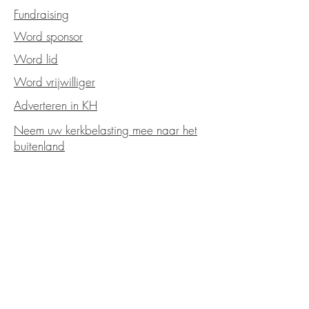
Fundraising
Word sponsor
Word lid
Word vrijwilliger
Adverteren in KH
Neem uw kerkbelasting mee naar het
buitenland
Kerkraad
Strategisch plan
Jaarverslag
Notulen
Statuten