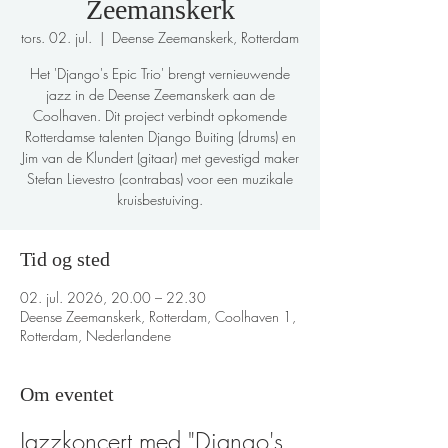
Zeemanskerk
tors. 02. jul.
  |  
Deense Zeemanskerk, Rotterdam
Het 'Django's Epic Trio' brengt vernieuwende
jazz in de Deense Zeemanskerk aan de
Coolhaven. Dit project verbindt opkomende
Rotterdamse talenten Django Buiting (drums) en
Jim van de Klundert (gitaar) met gevestigd maker
Stefan Lievestro (contrabas) voor een muzikale
kruisbestuiving.
Tid og sted
02. jul. 2026, 20.00 – 22.30
Deense Zeemanskerk, Rotterdam, Coolhaven 1,
Rotterdam, Nederlandene
Om eventet
Jazzkoncert med "Django's 