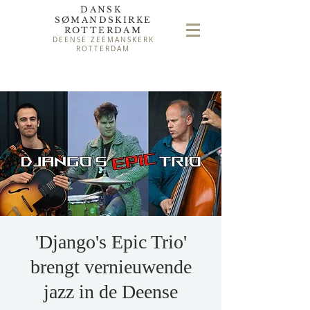
DANSK
SØMAND
SKIRKE
ROTTERDAM
DEENSE ZEEMANSKERK
ROTTERDAM
'Django's Epic Trio'
brengt vernieuwende
jazz in de Deense