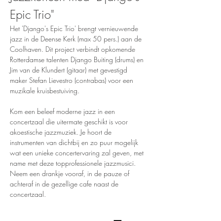
Epic Trio"
Het 'Django's Epic Trio' brengt vernieuwende 
jazz in de Deense Kerk (max 50 pers.) aan de 
Coolhaven. Dit project verbindt opkomende 
Rotterdamse talenten Django Buiting (drums) en 
Jim van de Klundert (gitaar) met gevestigd 
maker Stefan Lievestro (contrabas) voor een 
muzikale kruisbestuiving.
Kom een beleef moderne jazz in een 
concertzaal die uitermate geschikt is voor 
akoestische jazzmuziek. Je hoort de 
instrumenten van dichtbij en zo puur mogelijk 
wat een unieke concertervaring zal geven, met 
name met deze topprofessionele jazzmusici.
Neem een drankje vooraf, in de pauze of 
achteraf in de gezellige cafe naast de 
concertzaal.