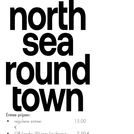
Entree prijzen:
reguliere entree: 			15,00 
€
CJP/onder 30 jaar/studenten: 	  7,50 €