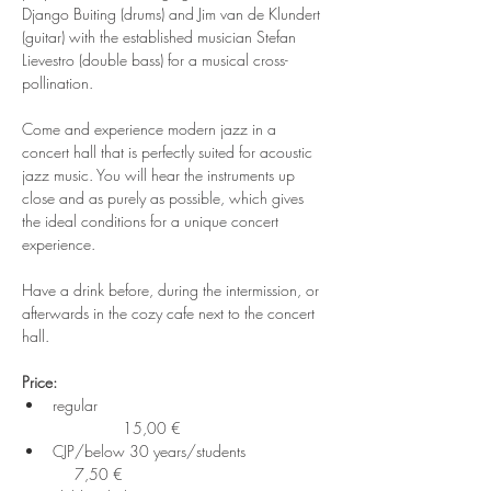
Django Buiting (drums) and Jim van de Klundert 
(guitar) with the established musician Stefan 
Lievestro (double bass) for a musical cross-
pollination.
Come and experience modern jazz in a 
concert hall that is perfectly suited for acoustic 
jazz music. You will hear the instruments up 
close and as purely as possible, which gives 
the ideal conditions for a unique concert 
experience.
Have a drink before, during the intermission, or 
afterwards in the cozy cafe next to the concert 
hall.
Price:
regular                                                    
                15,00 €
CJP/below 30 years/students                   
     7,50 €