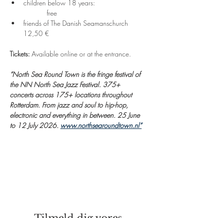
children below 18 years:                          
            free 
friends of The Danish Seamanschurch      
12,50 €
Tickets:
 Available online or at the entrance.
“North Sea Round Town is the fringe festival of 
the NN North Sea Jazz Festival. 375+ 
concerts across 175+ locations throughout 
Rotterdam. From jazz and soul to hip-hop, 
electronic and everything in between. 25 June 
to 12 July 2026. 
www.northsearoundtown.nl
”
Tilmeld dig vores