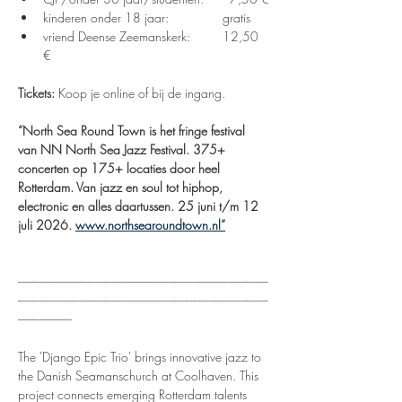
kinderen onder 18 jaar: 		gratis
vriend Deense Zeemanskerk: 	12,50 
€
Tickets:
 Koop je online of bij de ingang.
“North Sea Round Town is het fringe festival 
van NN North Sea Jazz Festival. 375+ 
concerten op 175+ locaties door heel 
Rotterdam. Van jazz en soul tot hiphop, 
electronic en alles daartussen. 25 juni t/m 12 
juli 2026. 
www.northsearoundtown.nl
”
---------------------------------------------------------------------------------------------
---------------------------------------------------------------------------------------------
--------------------
The 'Django Epic Trio' brings innovative jazz to 
the Danish Seamanschurch at Coolhaven. This 
project connects emerging Rotterdam talents 