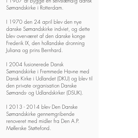
i 1967 at bygge en selvstændig dansk
Sømandskirke i Rotterdam.
I 1970 den 24 april blev den nye
danske Sømandskirke indviet, og dette
blev overværet af den danske konge
Frederik IX, den hollandske dronning
Juliana og prins Bernhard.
I 2004 fusionerede Dansk
Sømandskirke i Fremmede Havne med
Dansk Kirke i Udlandet (DKU) og blev til
den private organisation Danske
Sømands- og Udlandskirker (DSUK).
I
2013 - 2014
blev Den Danske
Sømandskirke gennemgribende
renoveret med midler fra Den A.P.
Møllerske Støttefond.