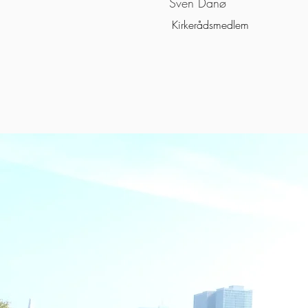
Sven Danø
Kirkerådsmedlem