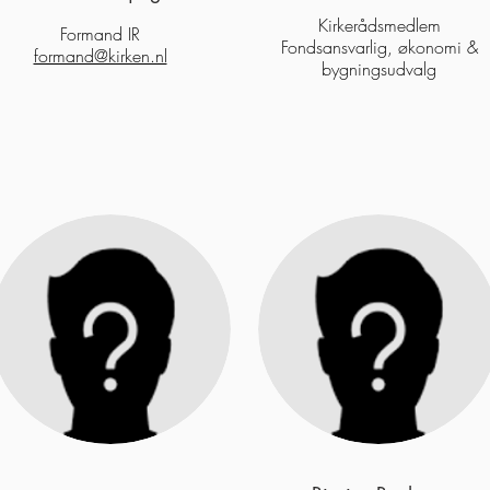
Kirkerådsmedlem
Formand IR
Fondsansvarlig, økonomi &
formand@kirken.nl
bygningsudvalg