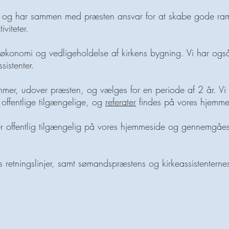
e, og har sammen med præsten ansvar for at skabe gode ra
iviteter.
s økonomi og vedligeholdelse af kirkens bygning. Vi har
også
sistenter.
emmer, udover præsten, og vælges for en periode af 2 år. Vi
ffentlige tilgængelige, og
referater
findes på vores hjemme
r offentlig tilgængelig på vores hjemmeside og gennemgåes
 retningslinjer, samt sømandspræstens og kirkeassistentern