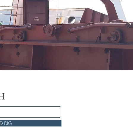
KH
LD DIG