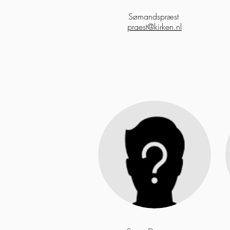
Sømandspræst
praest@kirken.nl