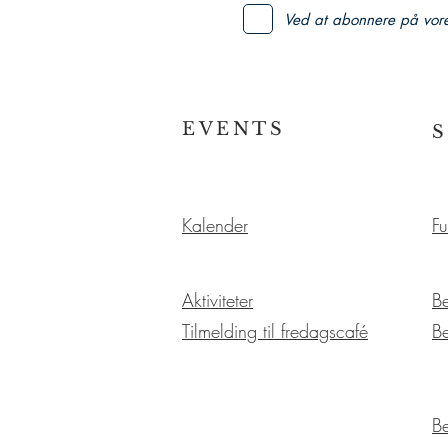
Ved at abonnere på vor
EVENTS
Kalender
Fu
Aktiviteter
B
Tilmelding til fredagscafé
B
B