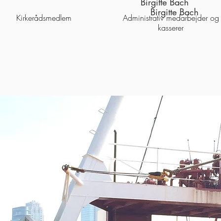
Birgitte Bach
Birgitte Bach
Kirkerådsmedlem
Administrativ medarbejder og
kasserer