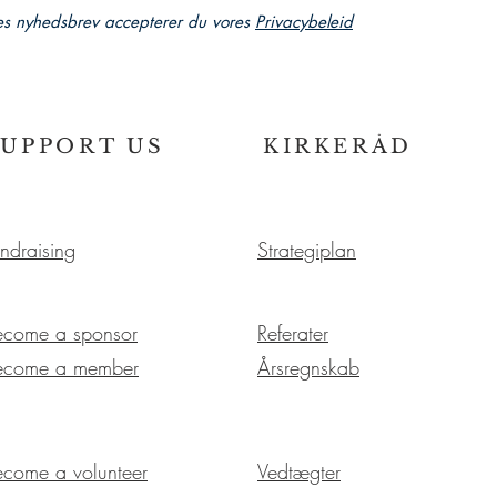
es nyhedsbrev accepterer du vores
Privacybeleid
SUPPORT US
KIRKERÅD
ndraising
Strategiplan
ecome a sponsor
Referater
ecome a member
Årsregnskab
ecome a volunteer
Vedtægter