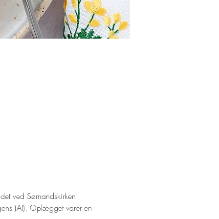
rådet ved Sømandskirken 
igens (AI). Oplægget varer en 