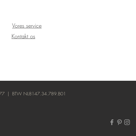
Vores service
Kontakt os
61277 | BTW NL8147.34.789.B01