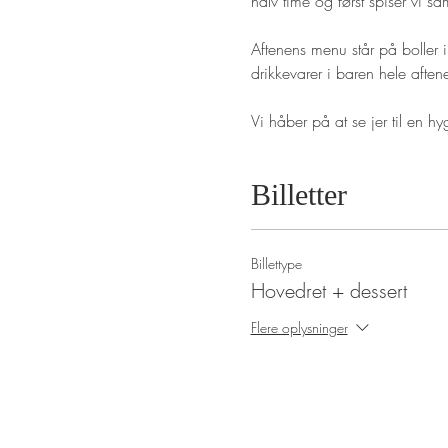
halv time og først spiser vi s
Aftenens menu står på boller i
drikkevarer i baren hele aften
Vi håber på at se jer til en 
Billetter
Billettype
Hovedret + dessert
Flere oplysninger