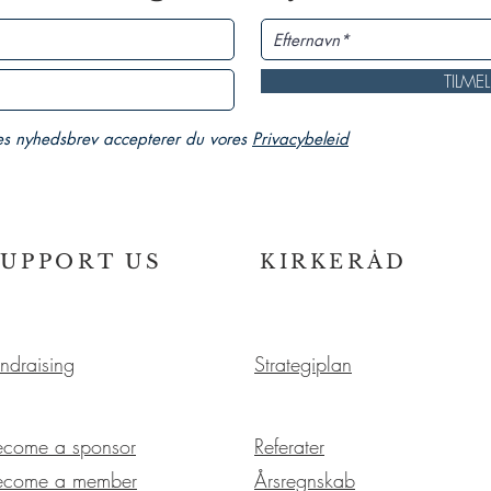
TILME
es nyhedsbrev accepterer du vores
Privacybeleid
SUPPORT US
KIRKERÅD
ndraising
Strategiplan
ecome a sponsor
Referater
ecome a member
Årsregnskab