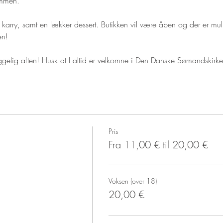
ammen. 
 karry, samt en lækker dessert. Butikken vil være åben og der er mul
en!
hyggelig aften! Husk at I altid er velkomne i Den Danske Sømandskirk
Pris
Fra 11,00 € til 20,00 €
Voksen (over 18)
20,00 €