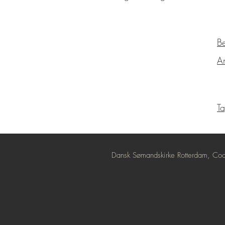
B
A
Ta
Dansk Sømandskirke Rotterdam,