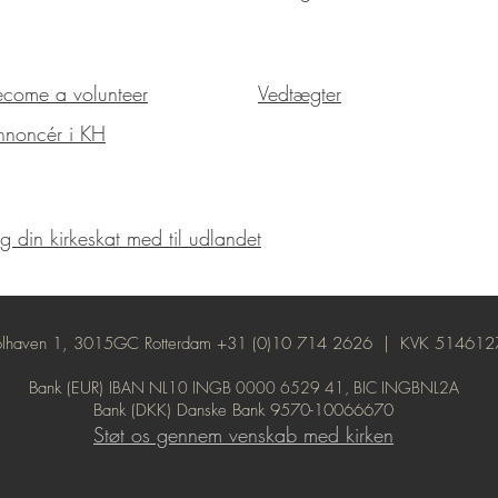
ecome a volunteer
Vedtægter
nnoncér i KH
g din kirkeskat med til udlandet
 Coolhaven 1, 3015GC Rotterdam +31 (0)10 714 2626 | KVK 514
Bank (EUR)
IBAN NL10 INGB 0000 6529 41, BIC INGBNL2A
Bank (DKK
) Danske Bank 9570-10066670
Støt os gennem venskab med kirken