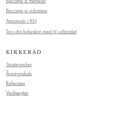
Become a member
Become a volunteer
Annoncér i KH
Tag din kirkeskat med til udlandet
KIRKERÅD
Strategiplan
Årsregnskab
Referater
Vedtægter
OM KIRKEN
Kirkens historie
Kirkeligt