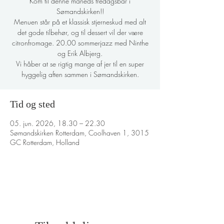
Kom til denne måneds fredagsbar i
Sømandskirken!!
Menuen står på et klassisk stjerneskud med alt
det gode tilbehør, og til dessert vil der være
citronfromage. 20.00 sommerjazz med Ninthe
og Erik Albjerg.
Vi håber at se rigtig mange af jer til en super
hyggelig aften sammen i Sømandskirken.
Tid og sted
05. jun. 2026, 18.30 – 22.30
Sømandskirken Rotterdam, Coolhaven 1, 3015
GC Rotterdam, Holland