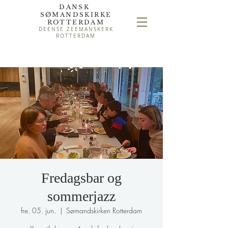
DANSK
SØMAND
SKIRKE
ROTTERDAM
DEENSE ZEEMANSKERK
ROTTERDAM
Fredagsbar og
sommerjazz
fre. 05. jun.
  |  
Sømandskirken Rotterdam