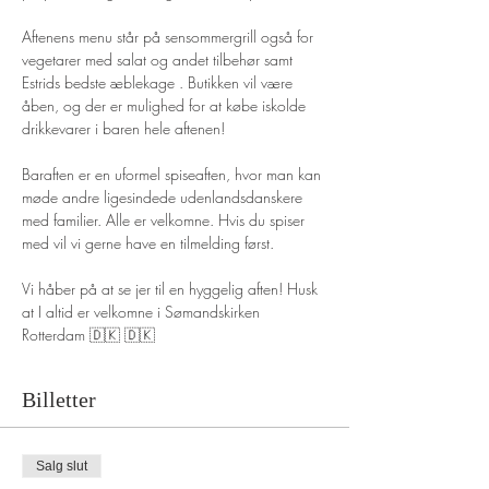
Aftenens menu står på sensommergrill også for 
vegetarer med salat og andet tilbehør samt 
Estrids bedste æblekage . Butikken vil være 
åben, og der er mulighed for at købe iskolde 
drikkevarer i baren hele aftenen!
Baraften er en uformel spiseaften, hvor man kan 
møde andre ligesindede udenlandsdanskere 
med familier. Alle er velkomne. Hvis du spiser 
med vil vi gerne have en tilmelding først. 
Vi håber på at se jer til en hyggelig aften! Husk 
at I altid er velkomne i Sømandskirken 
Rotterdam 🇩🇰 🇩🇰
Billetter
Salg slut