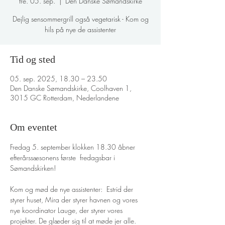
fre. 05. sep.
  |  
Den Danske Sømandskirke
Dejlig sensommergrill også vegetarisk - Kom og
hils på nye de assistenter
Tid og sted
05. sep. 2025, 18.30 – 23.50
Den Danske Sømandskirke, Coolhaven 1,
3015 GC Rotterdam, Nederlandene
Om eventet
Fredag 5. september klokken 18.30 åbner 
efterårssæsonens første  fredagsbar i 
Sømandskirken! 
Kom og mød de nye assistenter:  Estrid der 
styrer huset, Mira der styrer havnen og vores 
nye koordinator Lauge, der styrer vores 
projekter. De glæder sig til at møde jer alle. 