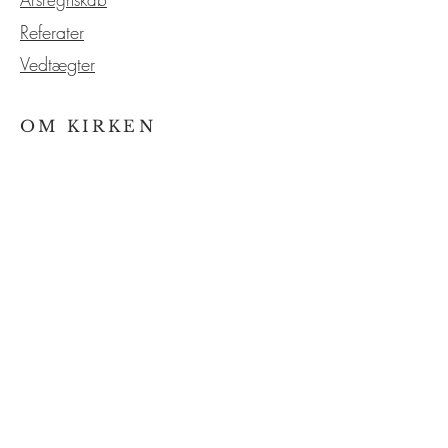
Referater
Vedtægter
OM KIRKEN
Kirkens historie
Kirkeligt
Søfart
Vores service
Kontakt os
EVENTS
Kalender