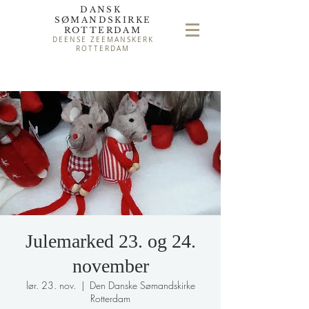
DANSK
SØMAND
SKIRKE
ROTTERDAM
DEENSE ZEEMANSKERK
ROTTERDAM
Julemarked 23. og 24.
november
lør. 23. nov.
  |  
Den Danske Sømandskirke
Rotterdam