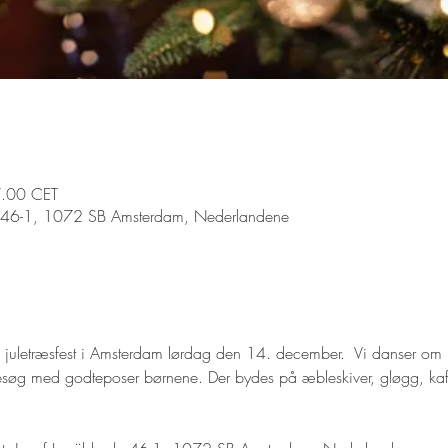
7.00 CET
de 46-1, 1072 SB Amsterdam, Nederlandene
il juletræsfest i Amsterdam lørdag den 14. december.  Vi danser om 
g med godteposer børnene. Der bydes på æbleskiver, gløgg, kaffe