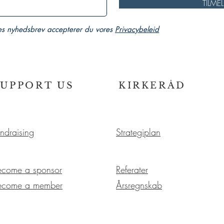
TILME
es nyhedsbrev accepterer du vores
Privacybeleid
SUPPORT US
KIRKERÅD
ndraising
Strategiplan
ecome a sponsor
Referater
ecome a member
Årsregnskab