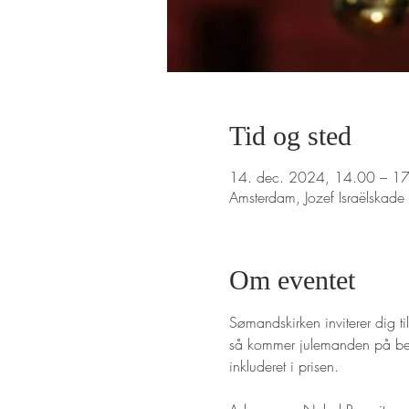
Tid og sted
14. dec. 2024, 14.00 – 1
Amsterdam, Jozef Israëlska
Om eventet
Sømandskirken inviterer dig t
så kommer julemanden på besø
inkluderet i prisen. 