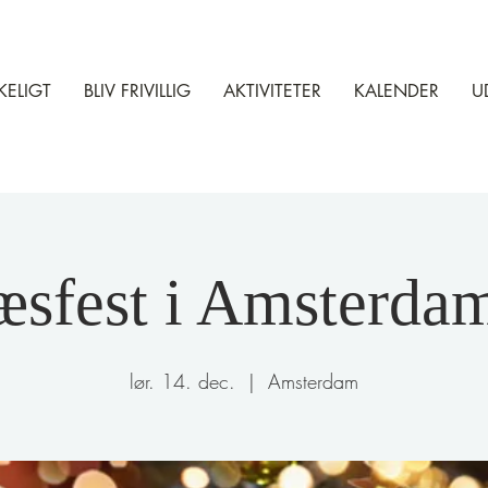
KELIGT
BLIV FRIVILLIG
AKTIVITETER
KALENDER
U
ræsfest i Amsterda
lør. 14. dec.
  |  
Amsterdam