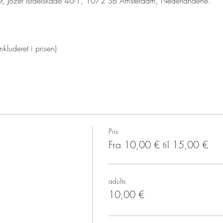
nt, Jozef Israëlskade 46-1, 1072 SB Amsterdam, Nederlandene. 
kluderet i prisen)
Pris
Fra 10,00 € til 15,00 €
adults
10,00 €