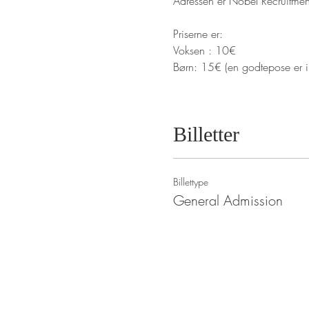
Adressen er Nobel Recruitme
Priserne er: 
Voksen : 10€
Børn: 15€ (en godtepose er in
Billetter
Billettype
General Admission