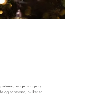
juletræet, synger sange og 
 og saftevand, hvilket er 