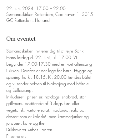
22. jun. 2024, 17.00 – 22.00
Sømandskirken Rotterdam, Coolhaven 1, 3015
GC Rotterdam, Holland
Om eventet
Sømandskirken inviterer dig til at fejre Sankt 
Hans lørdag d. 22. juni,  kl. 17.00. Vi 
begynder 17.00-17.30 med en kort aftensang 
i kirken. Derefter er der lege for børn. Hygge og 
spisning fra kl. 18.15. Kl. 20.00 tændes bålet 
og vi sender heksen til Bloksbjerg med båltale 
og fællessang.
Inkluderet i prisen er: hotdogs, snobrød, stor 
grill-menu bestående af 3 slags kød eller 
vegetarisk, kartoffelsalat, madbrød, salatbar, 
dessert som er koldskål med kammerjunker og 
jordbær, kaffe og the. 
Drikkevarer købes i baren.
Priserne er: