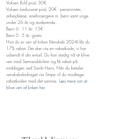
Voksen (fuld pris): 30€
Voksen (reduceret pris): 20€ - pensionister, 
arbejdsløse, eneforsørgere m. børn samt unge 
under 26 år og studerende.
Børn 6 - 11 år: 15€
Børn 0 - 5 år: gratis
Hvis du er ven af kirken (Venskab 2024) får du 
17% rabat. Det sker via en rabatkode, vi har 
udsendt til din email. Du kan stadig nå at blive 
ven med Sømandskirken og få rabat på 
middagen ved Sankt Hans. Når du betaler 
venskabsbidraget via Stripe vil du modtage 
rabatkoden med det samme. 
Læs mere om at 
blive ven af kirken her.