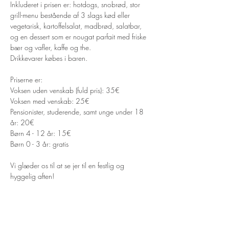
Inkluderet i prisen er: hotdogs, snobrød, stor 
grill-menu bestående af 3 slags kød eller 
vegetarisk, kartoffelsalat, madbrød, salatbar, 
og en dessert som er nougat parfait med friske 
bær og vafler, kaffe og the. 
Drikkevarer købes i baren.
Priserne er:
Voksen uden venskab (fuld pris): 35€
Voksen med venskab: 25€ 
Pensionister, studerende, samt unge under 18 
år: 20€ 
Børn 4 - 12 år: 15€
Børn 0 - 3 år: gratis
Vi glæder os til at se jer til en festlig og 
hyggelig aften!