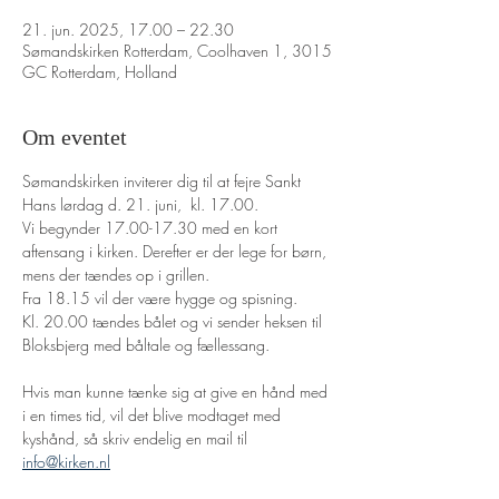
21. jun. 2025, 17.00 – 22.30
Sømandskirken Rotterdam, Coolhaven 1, 3015
GC Rotterdam, Holland
Om eventet
Sømandskirken inviterer dig til at fejre Sankt 
Hans lørdag d. 21. juni,  kl. 17.00. 
Vi begynder 17.00-17.30 med en kort 
aftensang i kirken. Derefter er der lege for børn, 
mens der tændes op i grillen. 
Fra 18.15 vil der være hygge og spisning. 
Kl. 20.00 tændes bålet og vi sender heksen til 
Bloksbjerg med båltale og fællessang.
Hvis man kunne tænke sig at give en hånd med 
i en times tid, vil det blive modtaget med 
kyshånd, så skriv endelig en mail til 
info@kirken.nl