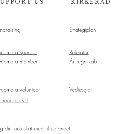
SUPPORT US
KIRKERÅD
ndraising
Strategiplan
ecome a sponsor
Referater
ecome a member
Årsregnskab
ecome a volunteer
Vedtægter
nnoncér i KH
g din kirkeskat med til udlandet