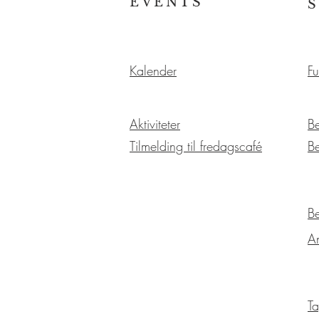
EVENTS
Kalender
Fu
Aktiviteter
B
Tilmelding til fredagscafé
B
B
A
Ta