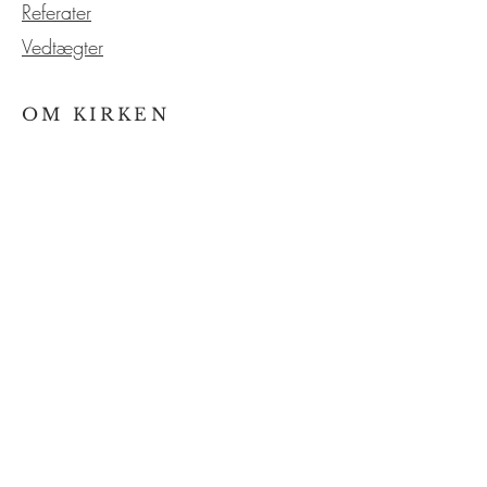
Referater
Vedtægter
OM KIRKEN
Kirkens historie
Kirkeligt
Søfart
Vores service
Kontakt os
EVENTS
Kalender
Aktiviteter