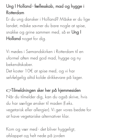
Ung I Holland - fællesskab, mad og hygge i 
Rotterdam 
Er du ung dansker i Holland? Måske er du lige 
landet, måske savner du bare nogle at spise, 
snakke og grine sammen med, så er 
Ung I 
Holland
 noget for dig. 
Vi mødes i Sømandskirken i Rotterdam til en 
uformel aften med god mad, hygge og ny 
bekendtskaber.
Det koster 10€ at spise med, og vi har 
selvfølgelig altid kolde drikkevare på lager.  
👉
Tilmeldningen sker her på hjemmesiden 
Når du tilmelder dig, kan du også skrive, hvis 
du har særlige ønsker til maden (f.eks. 
vegetarisk eller allergier). Vi gør vores bedste for 
at have vegetariske alternativer klar. 
Kom og vær med - det bliver hyggeligt, 
afslappet og helt nede på jorden 