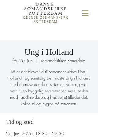
DANSK
SØMAND
SKIRKE
ROTTERDAM
DEENSE ZEEMANSKERK
ROTTERDAM
Ung i Holland
fre. 26. jun.
  |  
Sømandskirken Rotterdam
Så er det blevet tid til sæsonens sidste Ung i
Holland - og samtidig den sidste Ung i Holland
med de nuværende assistenter. Kom og vær
med til en hyggelig sommeraften med lækker
mad, godt selskab og hvis vejret tillader det,
kolde øl og hygge på terrassen.
Tid og sted
26. jun. 2026, 18.30 – 22.30