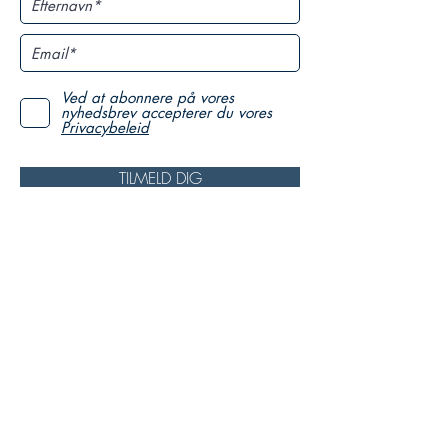
Ved at abonnere på vores
nyhedsbrev accepterer du vores
Privacybeleid
TILMELD DIG
SUPPORT US
Fundraising
Become a sponsor
Become a member
Become a volunteer
Annoncér i KH